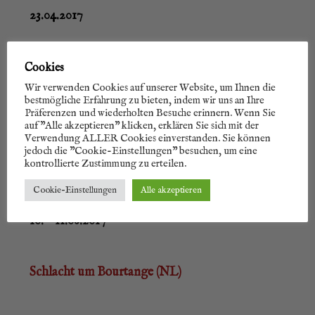
23.04.2017
St. Georgs­tag Bad Mergentheim
Cookies
Wir verwenden Cookies auf unserer Website, um Ihnen die
bestmögliche Erfahrung zu bieten, indem wir uns an Ihre
Präferenzen und wiederholten Besuche erinnern. Wenn Sie
20. – 21.05.2017
auf "Alle akzeptieren" klicken, erklären Sie sich mit der
Verwendung ALLER Cookies einverstanden. Sie können
jedoch die "Cookie-Einstellungen" besuchen, um eine
kontrollierte Zustimmung zu erteilen.
Drill­wo­chen­en­de Mömlingen
Cookie-Einstellungen
Alle akzeptieren
10. – 11.06.2017
Schlacht um Bour­tan­ge (NL)