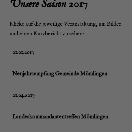
Unse­re Sai­son 2017
Kli­cke auf die jewei­li­ge Ver­an­stal­tung, um Bil­der
und einen Kurz­be­richt zu sehen:
01.01.2017
Neu­jahrs­emp­fang Gemein­de Mömlingen
01.04.2017
Lan­des­kom­man­dan­ten­tref­fen Mömlingen