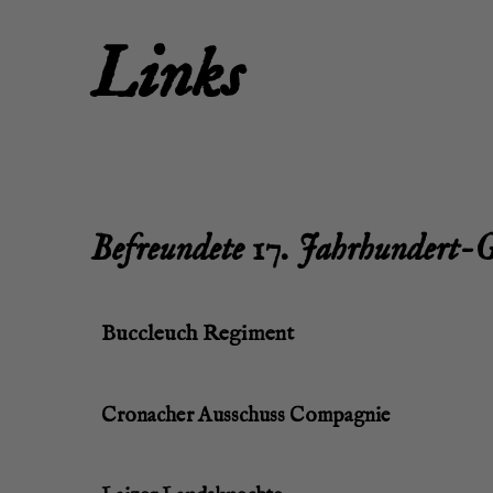
Links
Befreun­de­te 17. Jahrhundert-
Buc­cleuch Regiment
Cro­nacher Aus­schuss Compagnie