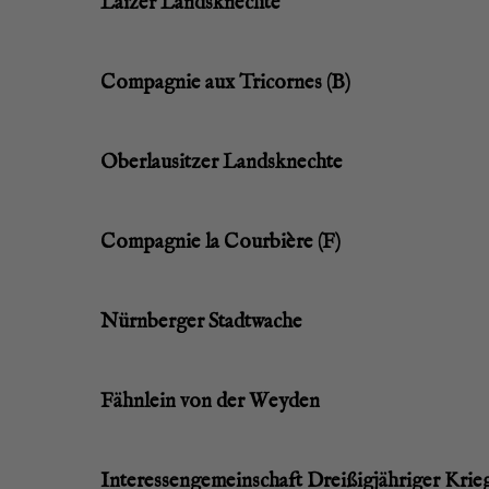
Lai­zer Landsknechte
Com­pa­gnie aux Tri­cor­nes (B)
Ober­lau­sit­zer Landsknechte
Com­pa­gnie la Cour­biè­re (F)
Nürn­ber­ger Stadtwache
Fähn­lein von der Weyden
Inter­es­sen­ge­mein­schaft Drei­ßig­jäh­ri­ger Kri