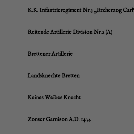
K.K. Inf­an­trie­re­gi­ment Nr.3 „Erz­her­zog Carl
Rei­ten­de Artil­le­rie Divi­si­on Nr.2 (A)
Brett­e­ner Artillerie
Lands­knech­te Bretten
Kei­nes Wei­bes Knecht
Zon­ser Gar­ni­son A.D. 1474