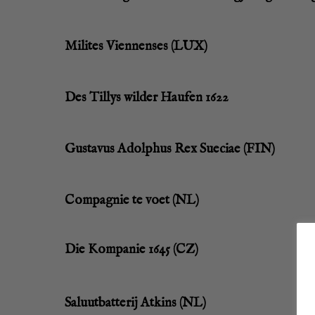
Mili­tes Vien­nen­ses (LUX)
Des Til­lys wil­der Hau­fen 1622
Gustavus Adolp­hus Rex Sue­ciae (FIN)
Com­pa­gnie te voet (NL)
Die Kom­pa­nie 1645 (CZ)
Saluut­bat­te­rij Atkins (NL)