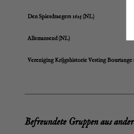
Den Spies­drae­gers 1625 (NL)
Allem­an­send (NL)
Ver­eni­ging Kri­jgs­his­to­rie Ves­t­ing Bour­tan­g
Befreun­de­te Grup­pen aus ande­