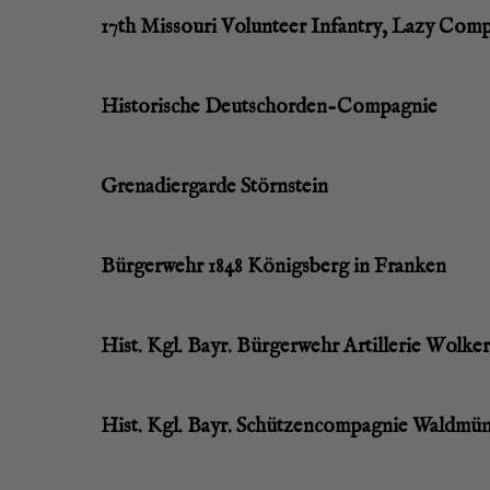
17th Mis­sou­ri Vol­un­teer Inf­an­try, Lazy Co
His­to­ri­sche Deutschorden-Compagnie
Gre­na­dier­gar­de Störnstein
Bür­ger­wehr 1848 Königs­berg in Franken
Hist. Kgl. Bayr. Bür­ger­wehr Artil­le­rie Wolke
Hist. Kgl. Bayr. Schüt­zen­com­pa­gnie Waldmü