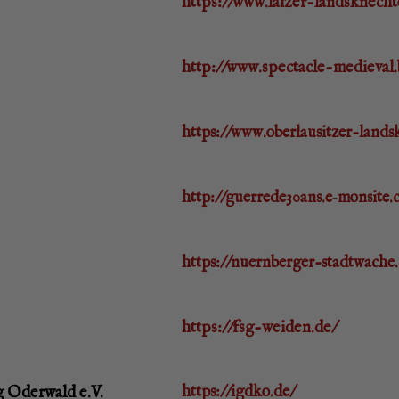
https://www.laizer-landsknecht
http://www.spectacle-medieval.
https://www.oberlausitzer-lands
http://guerrede30ans.e‑monsite.
https://nuernberger-stadtwache.d
https://fsg-weiden.de/
eg Oder­wald e.V.
https://igdko.de/