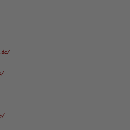
.de/
e/
e/