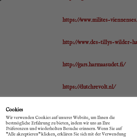
https://www.milites-viennenses
http://www.des-tillys-wilder-h
http://gars.harmaasudet.fi/
https://dutchrevolt.nl/
https://www.tricetiletavalka.cz/
Cookies
Wir verwenden Cookies auf unserer Website, um Ihnen die
bestmögliche Erfahrung zu bieten, indem wir uns an Ihre
Präferenzen und wiederholten Besuche erinnern. Wenn Sie auf
https://www.sbatkins.nl/
"Alle akzeptieren" klicken, erklären Sie sich mit der Verwendung