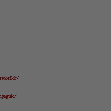
sdorf.de/
mpagnie/