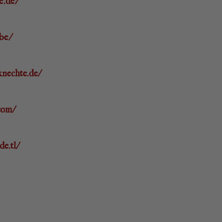
e.de/
be/
knechte.de/
com/
e.tl/