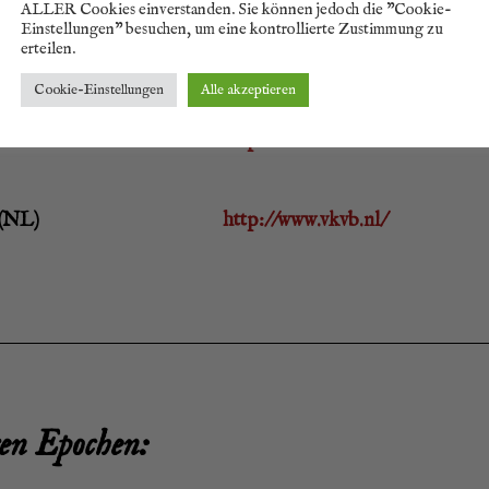
ALLER Cookies einverstanden. Sie können jedoch die "Cookie-
Einstellungen" besuchen, um eine kontrollierte Zustimmung zu
erteilen.
https://spiesdraegers1625.wixsit
Cookie-Einstellungen
Alle akzeptieren
https://www.allemansend.com/
e (NL)
http://www.vkvb.nl/
ren Epochen: