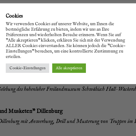
Cookies
Wir verwenden Cookies auf unserer Website, um Ihnen die
bestmögliche Erfahrung zu bieten, indem wir uns an Ihre
Präferenzen und wiederholten Besuche erinnern. Wenn Sie auf
"Alle akzeptieren" klicken, erklären Sie sich mit der Verwendung
ALLER Cookies einverstanden. Sie können jedoch die "Cookie-
r die Sai­son 2026 geplant.
Einstellungen" besuchen, um eine kontrollierte Zustimmung zu
erteilen.
t­zu­ma­chen? Kein Pro­blem, schrei­be uns ein­fach über da
Cookie-Einstellungen
Alle akzeptieren
o Domi­ni 1626
le­bung des hohen­lo­her Frei­land­mu­se­um Schwä­bisch Hall-Wackers
nd Mus­ke­ten” Dil­len­burg
s Dil­len­burg mit Anwer­bung, Drill und Mus­te­rung von Trup­pen im