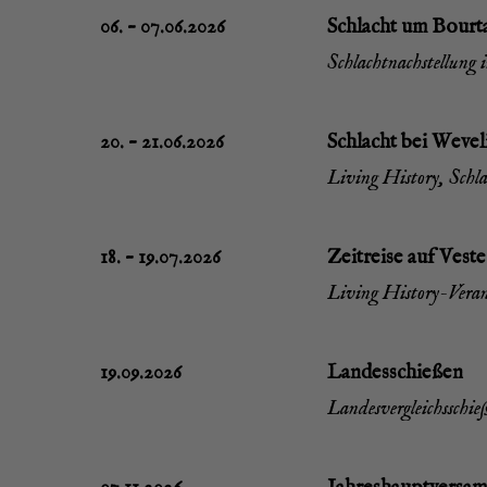
06. – 07.06.2026
Schlacht um Bour­t
Schlacht­nach­stel­lung
20. – 21.06.2026
Schlacht bei Weve­l
Living Histo­ry, Schlach
18. – 19.07.2026
Zeit­rei­se auf Ves­
Living Histo­ry-Ver­an
19.09.2026
Lan­des­schie­ßen
Lan­des­ver­gleichs­sch