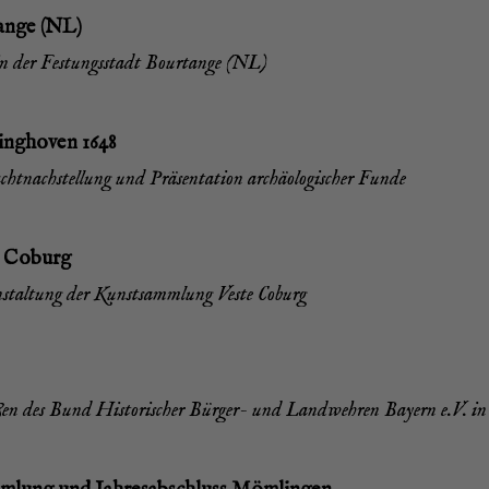
an­ge (NL)
 in der Fes­tungs­stadt Bour­tan­ge (NL)
ing­ho­ven 1648
t­nach­stel­lung und Prä­sen­ta­ti­on archäo­lo­gi­scher Funde
te Coburg
­stal­tung der Kunst­samm­lung Ves­te Coburg
ie­ßen des Bund His­to­ri­scher Bür­ger- und Land­weh­ren Bay­ern e.V. 