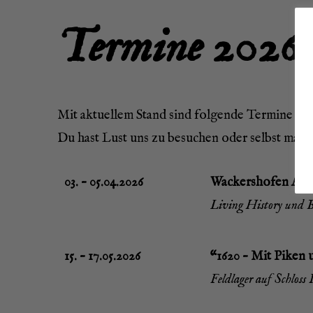
Ter­mi­ne 2026
Mit aktu­el­lem Stand sind fol­gen­de Ter­mi­ne fü
Du hast Lust uns zu besu­chen oder selbst mal mi
03. – 05.04.2026
Wackers­ho­fen Ann
Living Histo­ry und Be
15. – 17.05.2026
“1620 – Mit Piken u
Feld­la­ger auf Schlos