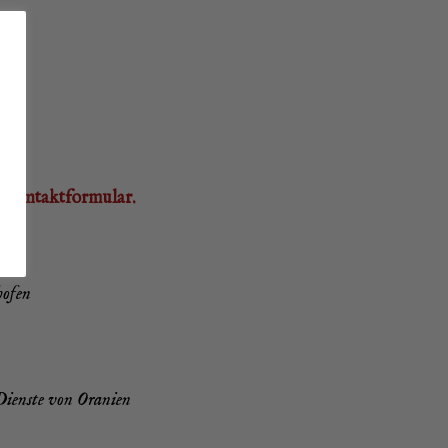
s
Kon­takt­for­mu­lar.
hofen
 Diens­te von Oranien