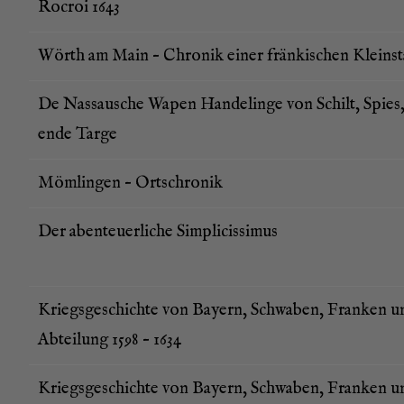
Rocroi 1643
Wörth am Main – Chro­nik einer frän­ki­schen Kleins
De Nas­sau­sche Wapen Han­de­lin­ge von Schilt, Spies
ende Targe
Möm­lin­gen – Ortschronik
Der aben­teu­er­li­che Simplicissimus
Kriegs­ge­schich­te von Bay­ern, Schwa­ben, Fran­ken u
Abtei­lung 1598 – 1634
Kriegs­ge­schich­te von Bay­ern, Schwa­ben, Fran­ken u