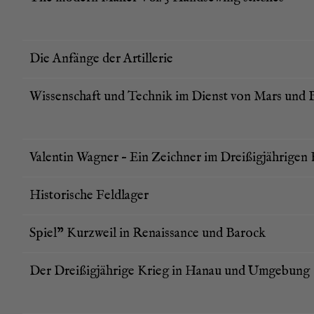
Die Anfän­ge der Artillerie
Wis­sen­schaft und Tech­nik im Dienst von Mars und 
Valen­tin Wag­ner – Ein Zeich­ner im Drei­ßig­jäh­ri­gen
His­to­ri­sche Feldlager
Spiel” Kurz­weil in Renais­sance und Barock
Der Drei­ßig­jäh­ri­ge Krieg in Hanau und Umgebung