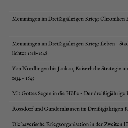
Mem­min­gen im Drei­ßig­jäh­ri­gen Krieg: Chro­ni­ken
Mem­min­gen im Drei­ßig­jäh­ri­gen Krieg: Leben – Stad
lich­ter 1618–1648
Von Nörd­lin­gen bis Jan­kau, Kai­ser­li­che Stra­te­gie 
1634 – 1645
Mit Got­tes Segen in die Höl­le – Der drei­ßig­jäh­ri­ge
Ross­dorf und Gun­dern­hau­sen im Drei­ßig­jäh­ri­gen 
Die baye­ri­sche Kriegs­or­ga­ni­sa­ti­on in der Zwei­ten 