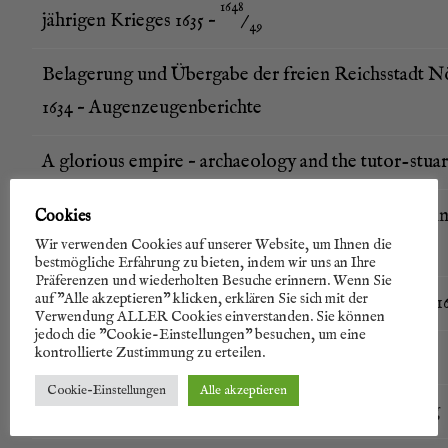
1648
jäh­ri­gen Krie­ges 1635 –
⁄
49
Bela­ge­rung und Über­ga­be der frei­en Reichs­stadt 
1634 – Augenzeugenberichte
A glo­rious empire – archaeo­lo­gy and the tutor-stuart
Die Schwe­den kom­men – Vor­be­rei­tun­gen und Begin
Cookies
Wir verwenden Cookies auf unserer Website, um Ihnen die
schen Inva­si­on 1630
bestmögliche Erfahrung zu bieten, indem wir uns an Ihre
Präferenzen und wiederholten Besuche erinnern. Wenn Sie
auf "Alle akzeptieren" klicken, erklären Sie sich mit der
Die Hes­sen bei der Bela­ge­rung von Braun­schweig 1
Verwendung ALLER Cookies einverstanden. Sie können
jedoch die "Cookie-Einstellungen" besuchen, um eine
kontrollierte Zustimmung zu erteilen.
Die Jagd auf Feld­mar­schall Johann Banèr 1637
Cookie-Einstellungen
Alle akzeptieren
Kur­mainz und Hes­sen-Darm­stadt kon­tra Ysenburg