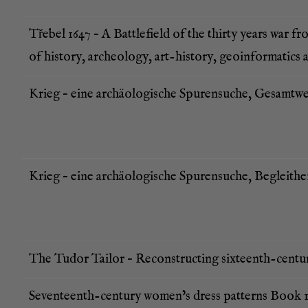
Tře­bel 1647 – A Batt­le­field of the thir­ty years war fr
of histo­ry, archeo­lo­gy, art-histo­ry, geo­in­for­ma­ti
Krieg – eine archäo­lo­gi­sche Spu­ren­su­che, Gesamtw
Krieg – eine archäo­lo­gi­sche Spu­ren­su­che, Begleithe
The Tudor Tail­or – Recon­s­truc­ting six­te­enth-cen­tu
Seven­te­enth-cen­tu­ry women’s dress pat­terns Book 