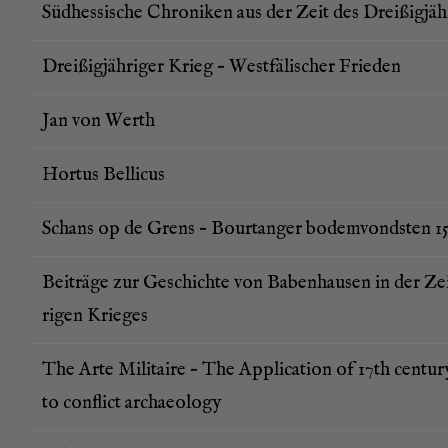
Süd­hes­si­sche Chro­ni­ken aus der Zeit des Drei­ßig­jäh
Drei­ßig­jäh­ri­ger Krieg – West­fä­li­scher Frieden
Jan von Werth
Hor­tus Bellicus
Schans op de Grens – Bour­t­an­ger bodem­vonds­ten 1
Bei­trä­ge zur Geschich­te von Baben­hau­sen in der Zei
ri­gen Krieges
The Arte Mili­taire – The Appli­ca­ti­on of 17th cen­tu­ry
to con­flict archaeology