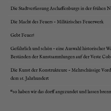
Die Stadt­ver­fas­sung Aschaf­fen­burgs in der frü­hen 
Die Macht des Feu­ers – Mili­tä­ri­sches Feuerwerk
Gebt Feu­er!
Gefähr­lich und schön – eine Aus­wahl his­to­ri­scher W
Bestän­den der Kunst­samm­lun­gen auf der Ves­te Co
Die Kunst der Kon­struk­teu­re – Mehr­schüs­si­ge Vor­der
dem 16. Jahrhundert
“so haben wir das dorff ange­zun­det und las­sen bren