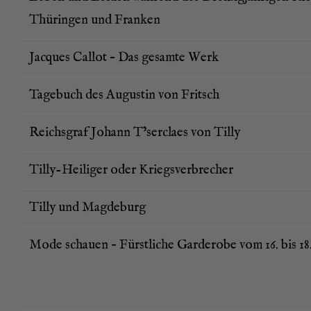
Thü­rin­gen und Franken
Jac­ques Cal­lot – Das gesam­te Werk
Tage­buch des Augus­tin von Fritsch
Reichs­graf Johann T’serclaes von Tilly
Til­ly-Hei­li­ger oder Kriegsverbrecher
Til­ly und Magdeburg
Mode schau­en – Fürst­li­che Gar­de­ro­be vom 16. bis 1