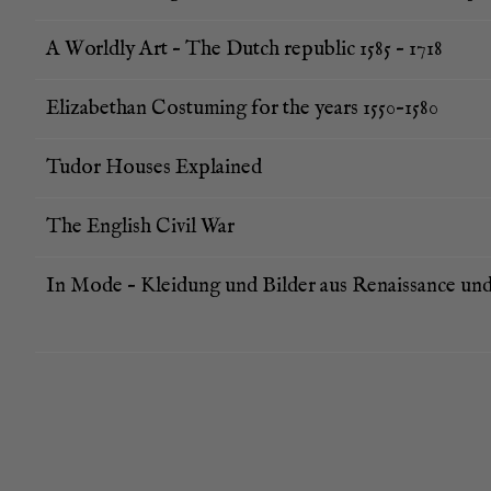
A World­ly Art – The Dutch repu­blic 1585 – 1718
Eliza­be­than Cos­tu­ming for the years 1550–1580
Tudor Hou­ses Explained
The Eng­lish Civil War
In Mode – Klei­dung und Bil­der aus Renais­sance u