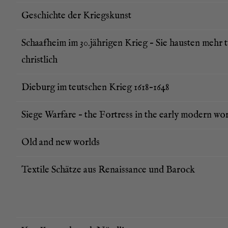
Geschich­te der Kriegskunst
Schaaf­heim im 30.jährigen Krieg – Sie haus­ten mehr t
christlich
Die­burg im teut­schen Krieg 1618–1648
Sie­ge War­fa­re – the Fort­ress in the ear­ly modern wo
Old and new worlds
Tex­ti­le Schät­ze aus Renais­sance und Barock