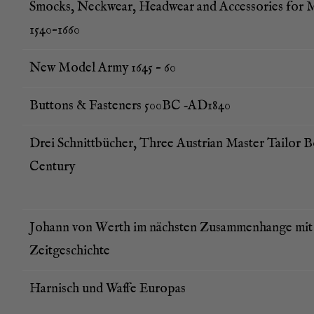
Smocks, Neck­wear, Head­wear and Access­ories for
1540–1660
New Model Army 1645 – 60
But­tons & Fas­ten­ers 500BC ‑AD1840
Drei Schnitt­bü­cher, Three Aus­tri­an Mas­ter Tail­or 
Century
Johann von Werth im nächs­ten Zusam­men­han­ge mit
Zeitgeschichte
Har­nisch und Waf­fe Europas