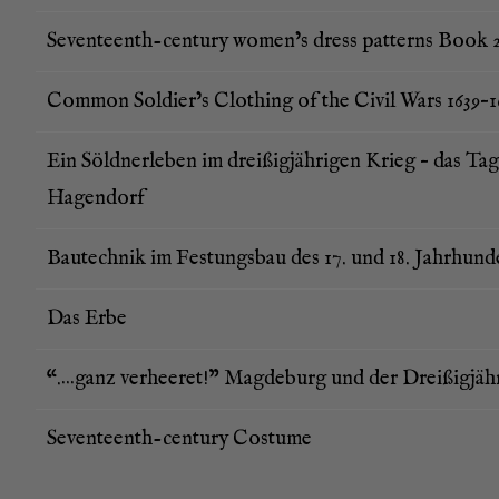
Seven­te­enth-cen­tu­ry women’s dress pat­terns Book 
Com­mon Soldier’s Clot­hing of the Civil Wars 1639–
Ein Söld­ner­le­ben im drei­ßig­jäh­ri­gen Krieg – das T
Hagendorf
Bau­tech­nik im Fes­tungs­bau des 17. und 18. Jahrhund
Das Erbe
“.…ganz ver­hee­ret!” Mag­de­burg und der Drei­ßig­jäh­
Seven­te­enth-cen­tu­ry Costume