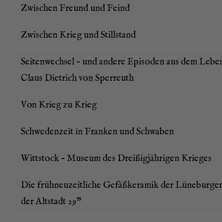
Zwi­schen Freund und Feind
Zwi­schen Krieg und Stillstand
Sei­ten­wech­sel – und ande­re Epi­so­den aus dem Lebe
Claus Diet­rich von Sperreuth
Von Krieg zu Krieg
Schwe­den­zeit in Fran­ken und Schwaben
Witt­stock – Muse­um des Drei­ßig­jäh­ri­gen Krieges
Die früh­neu­zeit­li­che Gefäß­ke­ra­mik der Lüne­bur­ge
der Alt­stadt 29”