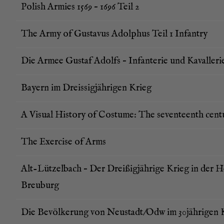
Polish Armies 1569 – 1696 Teil 2
The Army of Gustavus Adolp­hus Teil 1 Infantry
Die Armee Gus­taf Adolfs – Infan­te­rie und Kavalleri
Bay­ern im Dreis­sig­jäh­ri­gen Krieg
A Visu­al Histo­ry of Cos­tu­me: The seven­te­enth cen
The Exer­cise of Arms
Alt-Lüt­zel­bach – Der Drei­ßig­jäh­ri­ge Krieg in der H
Breuburg
Die Bevöl­ke­rung von Neustadt/Odw im 30jährigen 