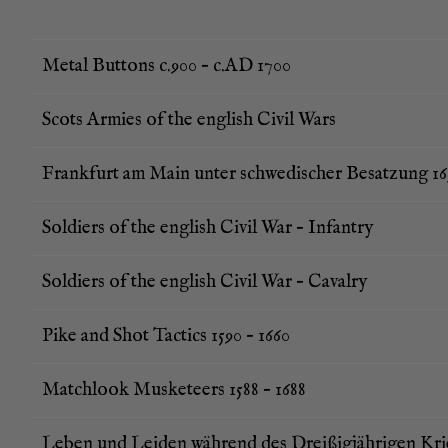
Metal But­tons c.900 – c.AD 1700
Scots Armies of the eng­lish Civil Wars
Frank­furt am Main unter schwe­di­scher Besat­zung 163
Sol­diers of the eng­lish Civil War – Infantry
Sol­diers of the eng­lish Civil War – Cavalry
Pike and Shot Tac­tics 1590 – 1660
Match­look Mus­ke­teers 1588 – 1688
Leben und Lei­den wäh­rend des Drei­ßig­jäh­ri­gen Krie