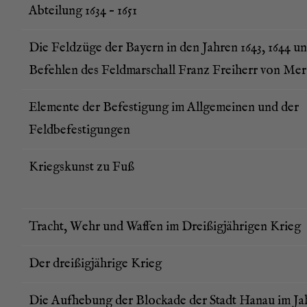
Abtei­lung 1634 – 1651
Die Feld­zü­ge der Bay­ern in den Jah­ren 1643, 1644 u
Befeh­len des Feld­mar­schall Franz Frei­herr von Me
Ele­men­te der Befes­ti­gung im All­ge­mei­nen und der
Feldbefestigungen
Kriegs­kunst zu Fuß
Tracht, Wehr und Waf­fen im Drei­ßig­jäh­ri­gen Krieg
Der drei­ßig­jäh­ri­ge Krieg
Die Auf­he­bung der Blo­cka­de der Stadt Hanau im Ja