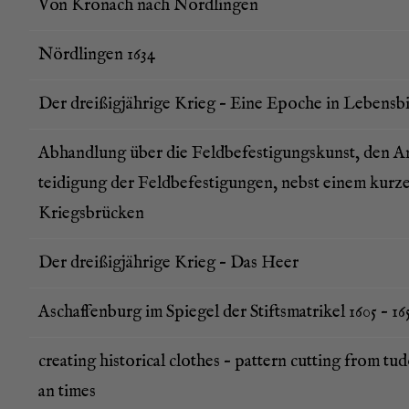
Von Kro­nach nach Nördlingen
Nörd­lin­gen 1634
Der drei­ßig­jäh­ri­ge Krieg – Eine Epo­che in Lebensb
Abhand­lung über die Feld­be­fes­ti­gungs­kunst, den A
tei­di­gung der Feld­be­fes­ti­gun­gen, nebst einem kur
Kriegsbrücken
Der drei­ßig­jäh­ri­ge Krieg – Das Heer
Aschaf­fen­burg im Spie­gel der Stifts­ma­tri­kel 1605 – 16
crea­ting his­to­ri­cal clo­thes – pat­tern cut­ting from tud
an times