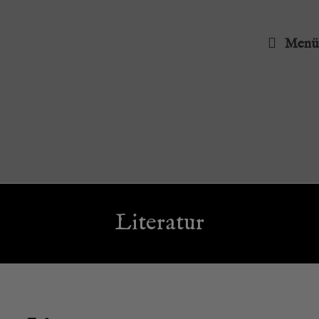
Menü
Lite­ra­tur