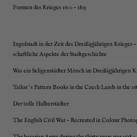
For­men des Krie­ges 1600 – 1815
Ingol­stadt in der Zeit des Drei­ßig­jäh­ri­gen Krie­ges 
schaft­li­che Aspek­te der Stadtgeschichte
Was ein Seli­gen­städ­ter Mönch im Drei­ßig­jäh­ri­gen 
Tailor´s Pat­tern Books in the Czech Lands in the 16
Der tol­le Halberstädter
The Eng­lish Civil War – Recrea­ted in Colour Phot