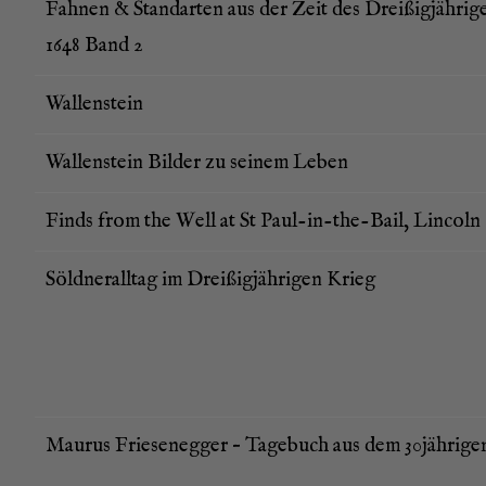
Fah­nen & Stan­dar­ten aus der Zeit des Drei­ßig­jäh­ri­g
1648 Band 2
Wal­len­stein
Wal­len­stein Bil­der zu sei­nem Leben
Finds from the Well at St Paul-in-the-Bail, Lincoln
Söld­ner­all­tag im Drei­ßig­jäh­ri­gen Krieg
Mau­rus Frie­se­n­eg­ger – Tage­buch aus dem 30jährig