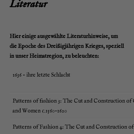
L
ite­ra­tur
Hier eini­ge aus­ge­wähl­te Lite­ra­tur­hin­wei­se, um
die Epo­che des Drei­ßig­jäh­ri­gen Krie­ges, spe­zi­ell
in unser Hei­mat­re­gi­on, zu beleuchten:
1636 – ihre letz­te Schlacht
Pat­terns of fashion 3: The Cut and Con­s­truc­tion o
and Women c.1560–1620
Pat­terns of Fashion 4: The Cut and Con­s­truc­tion of