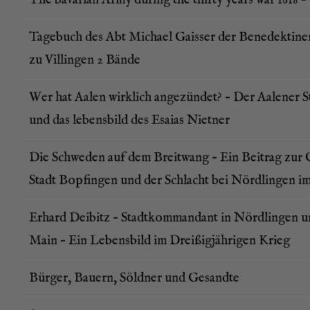
The bava­ri­an Army during the thir­ty years war 1618 –
Tage­buch des Abt Micha­el Gais­ser der Bene­dek­ti­ner
zu Vil­lin­gen 2 Bände
Wer hat Aalen wirk­lich ange­zün­det? – Der Aale­ner S
und das lebens­bild des Esai­as Nietner
Die Schwe­den auf dem Breit­wang – Ein Bei­trag zur 
Stadt Bopfin­gen und der Schlacht bei Nörd­lin­gen im
Erhard Dei­bitz – Stadt­kom­man­dant in Nörd­lin­gen 
Main – Ein Lebens­bild im Drei­ßig­jäh­ri­gen Krieg
Bür­ger, Bau­ern, Söld­ner und Gesandte