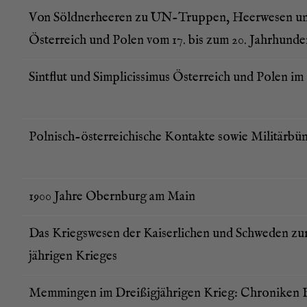
Von Söld­ner­hee­ren zu UN-Trup­pen, Heer­we­sen un
Öster­reich und Polen vom 17. bis zum 20. Jahrhunde
Sint­flut und Sim­pli­cis­si­mus Öster­reich und Polen i
Pol­nisch-öster­rei­chi­sche Kon­tak­te sowie Mili­tär­bün
1900 Jah­re Obern­burg am Main
Das Kriegs­we­sen der Kai­ser­li­chen und Schwe­den zur
jäh­ri­gen Krieges
Mem­min­gen im Drei­ßig­jäh­ri­gen Krieg: Chro­ni­ken