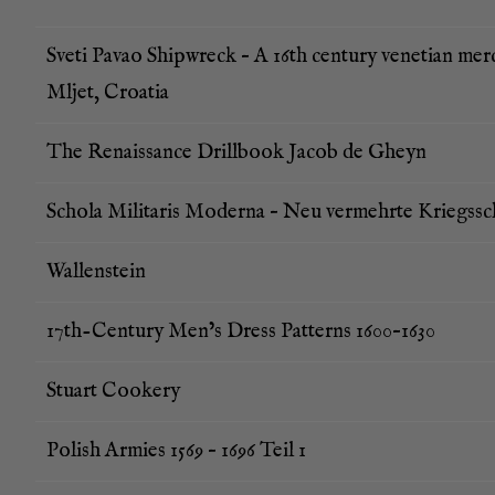
Sve­ti Pavao Ship­w­reck – A 16th cen­tu­ry vene­ti­an me
Mljet, Croatia
The Renais­sance Drill­book Jacob de Gheyn
Scho­la Mili­ta­ris Moder­na – Neu ver­mehr­te Kriegs­sc
Wal­len­stein
17th-Cen­tu­ry Men’s Dress Pat­terns 1600–1630
Stuart Coo­kery
Polish Armies 1569 – 1696 Teil 1