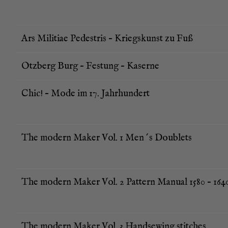
Ars Militiae Pede­stris – Kriegs­kunst zu Fuß
Otz­berg Burg – Fes­tung – Kaserne
Chic! – Mode im 17. Jahrhundert
The modern Maker Vol. 1 Men´s Doublets
The modern Maker Vol. 2 Pat­tern Manu­al 1580 – 164
The modern Maker Vol. 3 Hand­se­wing stitches