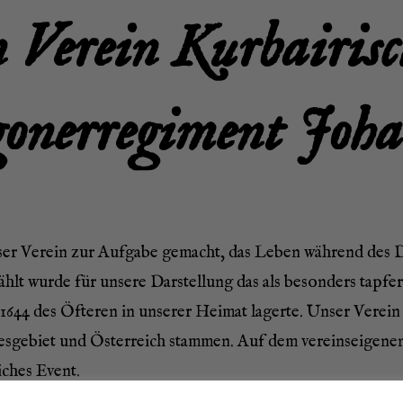
Ver­ein Kurbairis
o­ner­re­gi­ment Jo
nser Ver­ein zur Auf­ga­be gemacht, das Leben wäh­rend des Dre
hlt wur­de für unse­re Dar­stel­lung das als beson­ders tap­f
d 1644 des Öfte­ren in unse­rer Hei­mat lager­te. Unser Ver­ei
­ge­biet und Öster­reich stam­men. Auf dem ver­eins­ei­ge­nen
­ches Event.