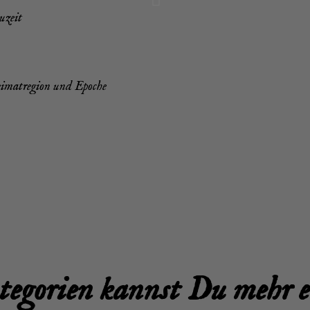
uzeit
­mat­re­gi­on
und Epo­che
te­go­rien kannst Du mehr 