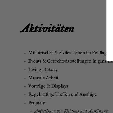
Akti­vi­tä­ten
Mili­tä­ri­sches & zivi­les Leben im Feldlager
Events & Gefechts­dar­stel­lun­gen in ganz E
Living Histo­ry
Musea­le Arbeit
Vor­trä­ge & Displays
Regel­mä­ßi­ge Tref­fen und Ausflüge
Pro­jek­te:
Anfer­ti­gung von Klei­dung und Ausrüstung