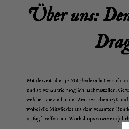
Über uns: Den 
Dra­g
Mit der­zeit über 50 Mit­glie­dern hat es sich u
und so genau wie mög­lich nach­zu­stel­len. Gewä
wel­ches spe­zi­ell in der Zeit zwi­schen 1638 un
wobei die Mit­glie­der aus dem gesam­ten Bun­des
mä­ßig Tref­fen und Work­shops sowie ein jähr­li