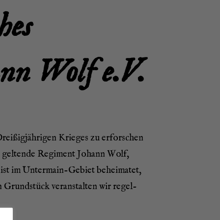
ches
hann Wolf e.V.
i­ßig­jäh­ri­gen Krie­ges zu erfor­schen
er gel­ten­de Regi­ment Johann Wolf,
n ist im Unter­main-Gebiet behei­ma­tet,
 Grund­stück ver­an­stal­ten wir regel­