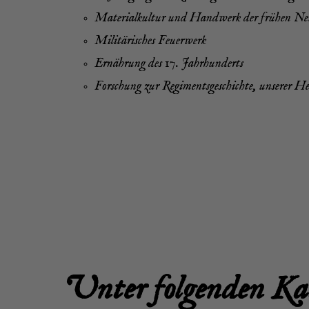
Mate­ri­al­kul­tur und Hand­werk der frü­hen Ne
Mili­tä­ri­sches Feuerwerk
Ernäh­rung des 17. Jahrhunderts
For­schung zur Regi­ments­ge­schich­te, unse­rer Hei
Unter fol­gen­den Ka