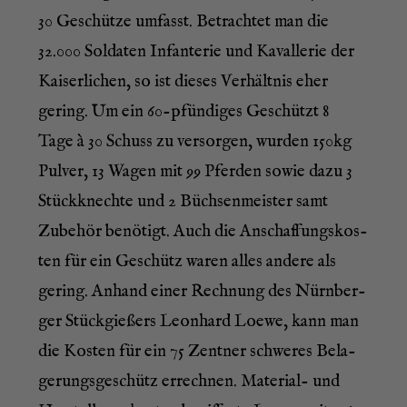
30 Geschüt­ze umfasst. Betrach­tet man die
32.000 Sol­da­ten Infan­te­rie und Kaval­le­rie der
Kai­ser­li­chen, so ist die­ses Ver­hält­nis eher
gering. Um ein 60-pfün­di­ges Geschützt 8
Tage à 30 Schuss zu ver­sor­gen, wur­den 150kg
Pul­ver, 13 Wagen mit 99 Pfer­den sowie dazu 3
Stück­knech­te und 2 Büch­sen­meis­ter samt
Zube­hör benö­tigt. Auch die Anschaf­fungs­kos­
ten für ein Geschütz waren alles ande­re als
gering. Anhand einer Rech­nung des Nürn­ber­
ger Stück­gie­ßers Leon­hard Loe­we, kann man
die Kos­ten für ein 75 Zent­ner schwe­res Bela­
ge­rungs­ge­schütz errech­nen. Mate­ri­al- und