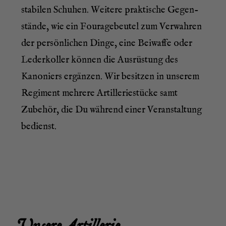
sta­bi­len Schu­hen. Wei­te­re prak­ti­sche Gegen­
stän­de, wie ein Fou­ra­ge­beu­tel zum Ver­wah­ren
der per­sön­li­chen Din­ge, eine Bei­waf­fe oder
Leder­kol­ler kön­nen die Aus­rüs­tung des
Kano­niers ergän­zen. Wir besit­zen in unse­rem
Regi­ment meh­re­re Artil­le­rie­stü­cke samt
Zube­hör, die Du wäh­rend einer Ver­an­stal­tung
bedienst.