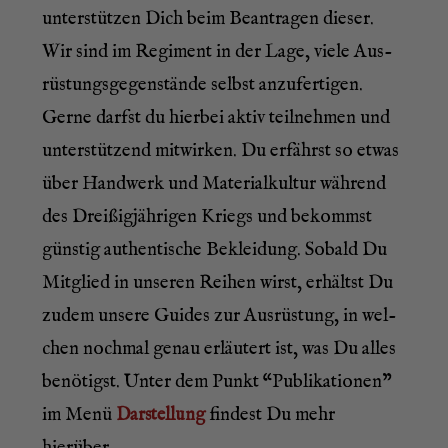
unter­stüt­zen Dich beim Bean­tra­gen die­ser.
Wir sind im Regi­ment in der Lage, vie­le Aus­
rüs­tungs­ge­gen­stän­de selbst anzu­fer­ti­gen.
Ger­ne darfst du hier­bei aktiv teil­neh­men und
unter­stüt­zend mit­wir­ken. Du erfährst so etwas
über Hand­werk und Mate­ri­al­kul­tur wäh­rend
des Drei­ßig­jäh­ri­gen Kriegs und bekommst
güns­tig authen­ti­sche Beklei­dung.
Sobald Du
Mit­glied in unse­ren Rei­hen wirst, erhältst Du
zudem unse­re Gui­des zur Aus­rüs­tung, in wel­
chen noch­mal genau erläu­tert ist, was Du alles
benö­tigst. Unter dem Punkt “Publi­ka­tio­nen”
im Menü
fin­dest Du mehr
Dar­stel­lung