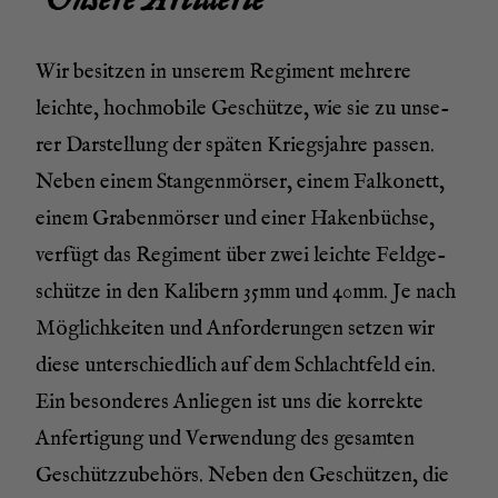
Unse­re Artillerie
Wir besit­zen in unse­rem Regi­ment meh­re­re
leich­te, hoch­mo­bi­le Geschüt­ze, wie sie zu unse­
rer Dar­stel­lung der spä­ten Kriegs­jah­re pas­sen.
Neben einem Stan­gen­mör­ser, einem Fal­ko­nett,
einem Gra­ben­mör­ser und einer Haken­büch­se,
ver­fügt das Regi­ment über zwei leich­te Feld­ge­
schüt­ze in den Kali­bern 35mm und 40mm. Je nach
Mög­lich­kei­ten und Anfor­de­run­gen set­zen wir
die­se unter­schied­lich auf dem Schlacht­feld ein.
Ein beson­de­res Anlie­gen ist uns die kor­rek­te
Anfer­ti­gung und Ver­wen­dung des gesam­ten
Geschütz­zu­be­hörs. Neben den Geschüt­zen, die