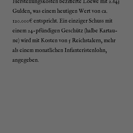
Her­stel­lungs­kos­ten bezif­fer­te Loe­we mit 2.643
Gul­den, was einem heu­ti­gen Wert von ca.
120.000€ ent­spricht. Ein ein­zi­ger Schuss mit
einem 24-pfün­di­gen Geschütz (hal­be Kar­tau­
ne) wird mit Kos­ten von 5 Reichs­ta­lern, mehr
als einem monat­li­chen Infan­te­ris­ten­lohn,
angegeben.