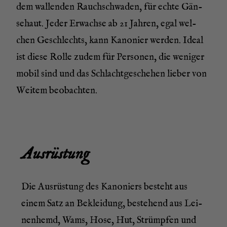
dem wal­len­den Rauch­schwa­den, für ech­te Gän­
se­haut.
Jeder Erwach­se ab 21 Jah­ren, egal wel­
chen Geschlechts, kann Kano­nier wer­den. Ide­al
ist die­se Rol­le zudem für Per­so­nen, die weni­ger
mobil sind und das Schlacht­gesc
hehen lie­ber
von
Wei­tem beobachten.
Aus­rüs­tung
Die Aus­rüs­tung des Kano­niers besteht aus
einem Satz an Beklei­dung, bestehend aus Lei­
nen­hemd, Wams, Hose, Hut, Strümp­fen und