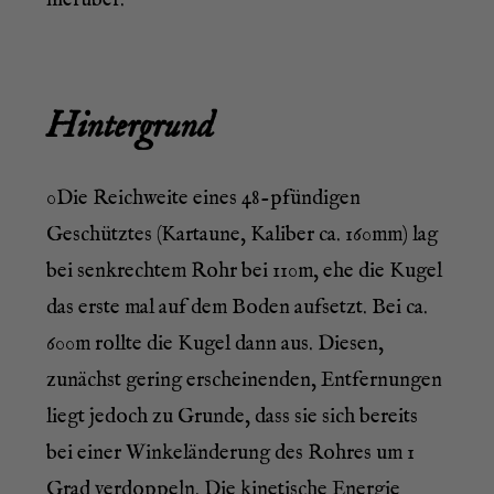
hierüber.
Hin­ter­grund
0Die Reich­wei­te eines 48-pfün­di­gen
Geschütz­tes (Kar­tau­ne, Kali­ber ca. 160mm) lag
bei senk­rech­tem Rohr bei 110m, ehe die Kugel
das ers­te mal auf dem Boden auf­setzt. Bei ca.
600m roll­te die Kugel dann aus. Die­sen,
zunächst gering erschei­nen­den, Ent­fer­nun­gen
liegt jedoch zu Grun­de, dass sie sich bereits
bei einer Win­kel­än­de­rung des Roh­res um 1
Grad ver­dop­peln. Die kine­ti­sche Ener­gie