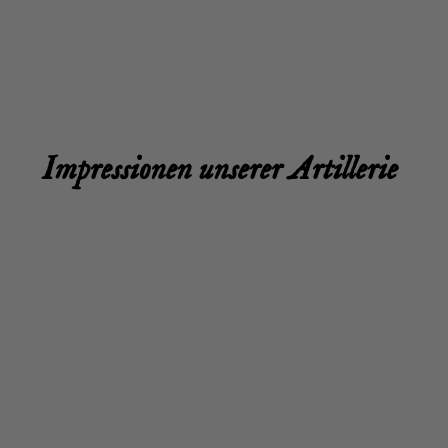
Impres­sio­nen unse­rer Artillerie