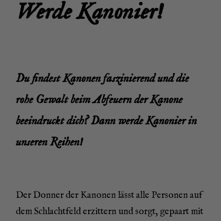
Wer­de Kanonier!
Du fin­dest Kano­nen fas­zi­nie­rend und die
rohe Gewalt beim Abfeu­ern der Kano­ne
beein­druckt dich? Dann wer­de Kano­nier in
unse­ren Reihen!
Der Don­ner der Kano­nen lässt alle Per­so­nen auf
dem Schlacht­feld erzit­tern und sorgt, gepaart mit