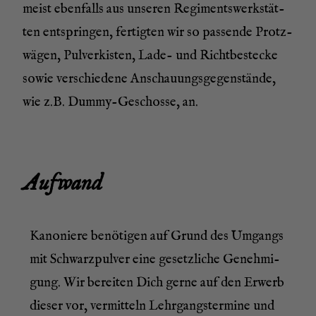
meist eben­falls aus unse­ren Regi­ments­werk­stät­
ten ent­sprin­gen, fer­tig­ten wir so pas­sen­de Prot­z­
wä­gen, Pul­ver­kis­ten, Lade- und Richt­be­stecke
sowie ver­schie­de­ne Anschau­ungs­ge­gen­stän­de,
wie z.B. Dum­my-Geschos­se, an.
Auf­wand
Kano­nie­re benö­ti­gen auf Grund des Umgangs
mit Schwarz­pul­ver eine gesetz­li­che Geneh­mi­
gung. Wir berei­ten Dich ger­ne auf den Erwerb
die­ser vor
, ver­mit­teln Lehr­gangs­ter­mi­ne
und