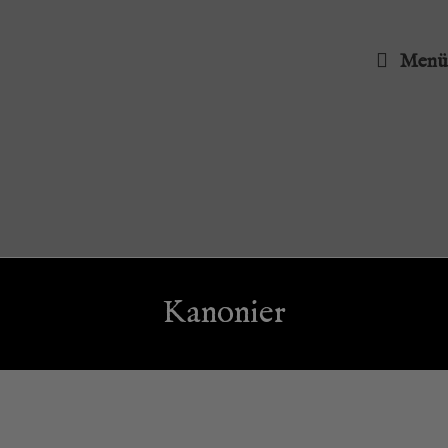
Menü
Kano­nier