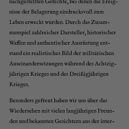
nach­ge­stell­ten Gefech­te, bei denen die Ereig­
nis­se der Bela­ge­rung ein­drucks­voll zum
Leben erweckt wur­den. Durch das Zusam­
men­spiel zahl­rei­cher Dar­stel­ler, his­to­ri­scher
Waf­fen und authen­ti­scher Aus­rüs­tung ent­
stand ein rea­lis­ti­sches Bild der mili­tä­ri­schen
Aus­ein­an­der­set­zun­gen wäh­rend des Acht­zig­
jäh­ri­gen Krie­ges und des Drei­ßig­jäh­ri­gen
Krieges.
Beson­ders gefreut haben wir uns über das
Wie­der­se­hen mit vie­len lang­jäh­ri­gen Freun­
den und bekann­ten Gesich­tern aus der inter­