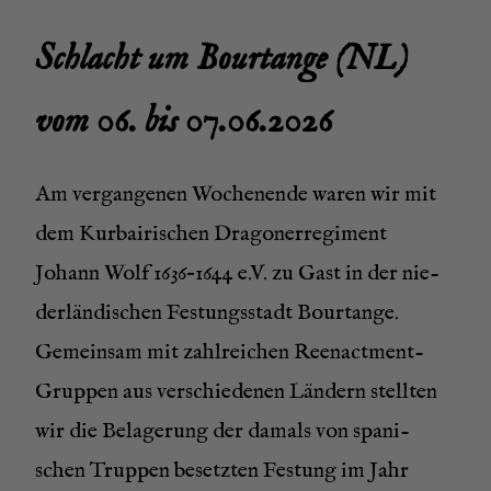
Schlacht um Bour­tan­ge (NL)
vom 06. bis 07.06.2026
Am ver­gan­ge­nen Wochen­en­de waren wir mit
dem Kur­bai­ri­schen Dra­go­ner­re­gi­ment
Johann Wolf 1636–1644 e.V. zu Gast in der nie­
der­län­di­schen Fes­tungs­stadt Bour­tan­ge.
Gemein­sam mit zahl­rei­chen Ree­nact­ment-
Grup­pen aus ver­schie­de­nen Län­dern stell­ten
wir die Bela­ge­rung der damals von spa­ni­
schen Trup­pen besetz­ten Fes­tung im Jahr