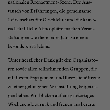
na­tio­na­len Ree­nact­ment-Sze­ne. Der Aus­
tausch von Erfah­run­gen, die gemein­sa­me
Lei­den­schaft für Geschich­te und die kame­
rad­schaft­li­che Atmo­sphä­re machen Ver­an­
stal­tun­gen wie die­se jedes Jahr zu einem
beson­de­ren Erlebnis.
Unser herz­li­cher Dank gilt den Orga­ni­sa­to­
ren sowie allen teil­neh­men­den Grup­pen, die
mit ihrem Enga­ge­ment und ihrer Detail­treue
zu einer gelun­ge­nen Ver­an­stal­tung bei­getra­
gen haben. Wir bli­cken auf ein groß­ar­ti­ges
Wochen­en­de zurück und freu­en uns bereits