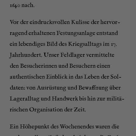
1640 nach.
Vor der ein­drucks­vol­len Kulis­se der her­vor­
ra­gend erhal­te­nen Fes­tungs­an­la­ge ent­stand
ein leben­di­ges Bild des Kriegs­all­tags im 17.
Jahr­hun­dert. Unser Feld­la­ger ver­mit­tel­te
den Besu­che­rin­nen und Besu­chern einen
authen­ti­schen Ein­blick in das Leben der Sol­
da­ten: von Aus­rüs­tung und Bewaff­nung über
Lager­all­tag und Hand­werk bis hin zur mili­tä­
ri­schen Orga­ni­sa­ti­on der Zeit.
Ein Höhe­punkt des Wochen­en­des waren die