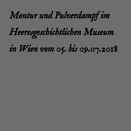
Mon­tur und Pul­ver­dampf im
Hee­res­ge­schicht­li­chen Muse­um
in Wien vom 05. bis 09.07.2018