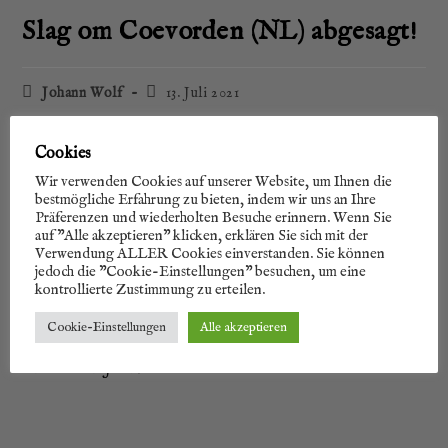
Slag om Coevor­den (NL) abgesagt!
Johann Wolf
13. Juli 2021
Cookies
Auf Grund der unsi­che­ren Pan­de­mie­la­ge und
Wir verwenden Cookies auf unserer Website, um Ihnen die
bestmögliche Erfahrung zu bieten, indem wir uns an Ihre
dem Anstieg der Fall­zah­len in den Nie­der­lan­den,
Präferenzen und wiederholten Besuche erinnern. Wenn Sie
muss­te die Slag om Coevor­den, an wel­cher wir
auf "Alle akzeptieren" klicken, erklären Sie sich mit der
Verwendung ALLER Cookies einverstanden. Sie können
vom 27. – 29.08.2021 teil­neh­men soll­ten, abge­sagt
jedoch die "Cookie-Einstellungen" besuchen, um eine
kontrollierte Zustimmung zu erteilen.
wer­den. Die Orga­ni­sa­ti­on arbei­tet der­zeit an
Cookie-Einstellungen
Alle akzeptieren
einem neu­en Ter­min der Slag om Coevor­den im
nächs­ten Jahr.