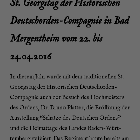
St. Georgs­tag der His­to­ri­schen
Deutsch­or­den-Com­pa­gnie in Bad
Mer­gen­theim vom 22. bis
24.04.2016
In die­sem Jahr wur­de mit dem tra­di­tio­nel­len St.
Georgs­tag der His­to­ri­schen Deutsch­or­den-
Com­pa­gnie auch der Besuch des Hoch­meis­ters
des Ordens, Dr. Bru­no Plat­ter, die Eröff­nung der
Aus­stel­lung “Schät­ze des Deut­schen Ordens”
und die Hei­mat­ta­ge des Lan­des Baden-Würt­
tem­berg gefei­ert. Das Regi­ment bau­te bereits am