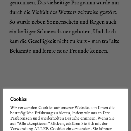
ge­nom­men. Das viel­sei­ti­ge Pro­gramm wur­de nur
durch die Viel­falt des Wet­ters zeit­wei­se gestört.
So wur­de neben Son­nen­schein und Regen auch
ein hef­ti­ger Schnee­schau­er gebo­ten. Und doch
kam die Gesel­lig­keit nicht zu kurz – man traf alte
Bekann­te und lern­te neue Freun­de kennen.
Cookies
Wir verwenden Cookies auf unserer Website, um Ihnen die
bestmögliche Erfahrung zu bieten, indem wir uns an Ihre
Präferenzen und wiederholten Besuche erinnern. Wenn Sie
auf "Alle akzeptieren" klicken, erklären Sie sich mit der
Verwendung ALLER Cookies einverstanden. Sie können