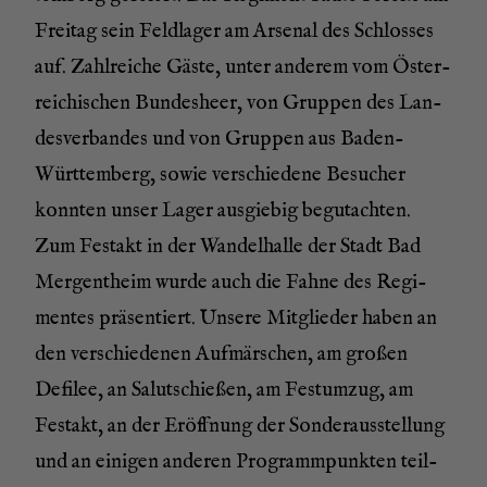
Frei­tag sein Feld­la­ger am Arse­nal des Schlos­ses
auf. Zahl­rei­che Gäs­te, unter ande­rem vom Öster­
rei­chi­schen Bun­des­heer, von Grup­pen des Lan­
des­ver­ban­des und von Grup­pen aus Baden-
Würt­tem­berg, sowie ver­schie­de­ne Besu­cher
konn­ten unser Lager aus­gie­big begut­ach­ten.
Zum Fest­akt in der Wan­del­hal­le der Stadt Bad
Mer­gen­theim wur­de auch die Fah­ne des Regi­
men­tes prä­sen­tiert. Unse­re Mit­glie­der haben an
den ver­schie­de­nen Auf­mär­schen, am gro­ßen
Defi­lee, an Salut­schie­ßen, am Fest­um­zug, am
Fest­akt, an der Eröff­nung der Son­der­aus­stel­lung
und an eini­gen ande­ren Pro­gramm­punk­ten teil­